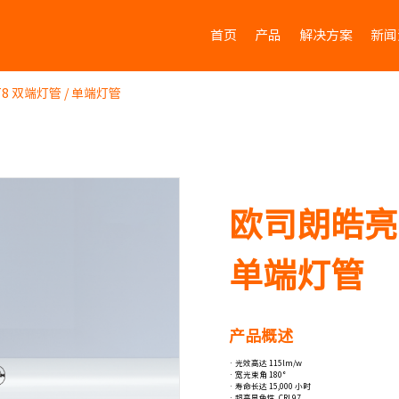
首页
产品
解决方案
新闻
T8 双端灯管 / 单端灯管
欧司朗皓亮 L
单端灯管
产品概述
· 光效高达 115lm/w
· 宽光束角 180°
· 寿命长达 15,000 小时
· 超高显色性, CRI 97