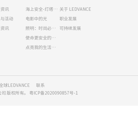
闻资讯
海上安全-灯塔的历史
关于 LEDVANCE
议与活动
电影中的光
职业发展
业资讯
照明：时尚必备品！
可持续发展
使命更安全的城市
点亮我的生活：为什么人类需要光
全球LEDVANCE
联系
限公司 版权所有。
粤ICP备2020090857号-1