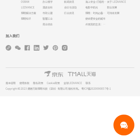
OSRAM
办公楼宇
新闻资讯
海上安全-灯塔的历史
关于 LEDVANCE
LEDVANCE
酒店会所
会议与活动
电影中的光
职业发展
照明解决方案
市政公建
行业资讯
照明：时尚必备品！
可持续发展
照明知识
智慧工业
使命更安全的城市
商业综合
点亮我的生活：为什么人类需要光
加入我们
版本说明
使用条款
隐私政策
Cookie政策
全球LEDVANCE
联系
Copyright © 2023 朗德万斯照明科技（深圳）有限公司 版权所有。
粤ICP备2020090857号-1