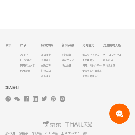
首页
产品
解决方案
新闻资讯
光的魅力
走进朗德万斯
OSRAM
办公楼宇
新闻资讯
海上安全-灯塔的历史
关于 LEDVANCE
LEDVANCE
酒店会所
会议与活动
电影中的光
职业发展
照明解决方案
市政公建
行业资讯
照明：时尚必备品！
可持续发展
照明知识
智慧工业
使命更安全的城市
商业综合
点亮我的生活：为什么人类需要光
加入我们
版本说明
使用条款
隐私政策
Cookie政策
全球LEDVANCE
联系