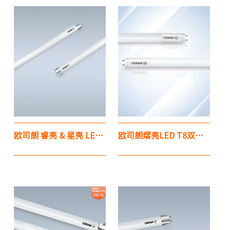
欧司朗 睿亮 & 星亮 LED T5 灯管 第十代
欧司朗熠亮LED T8双端灯管